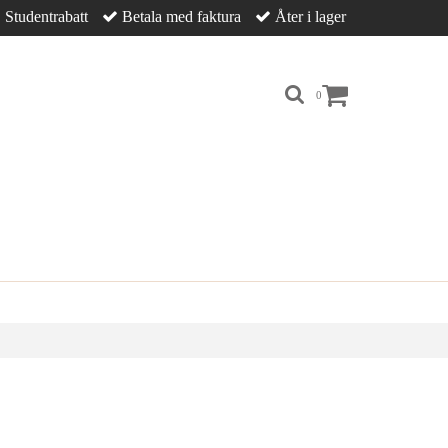
Studentrabatt
Betala med faktura
Åter i lager
0