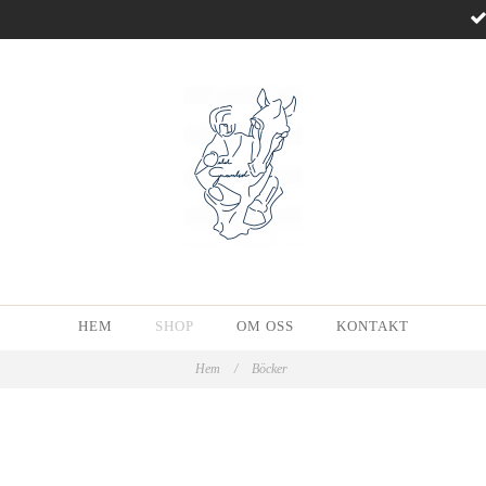
HEM
SHOP
OM OSS
KONTAKT
Hem
/
Böcker